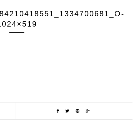
84210418551_1334700681_O-
1024×519